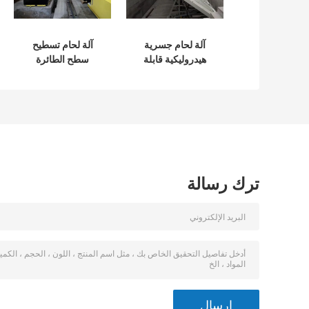
آلة لحام جسرية
آلة لحام تسطيح
هيدروليكية قابلة
سطح الطائرة
للتعديل ضد تشوه
العملاقة باستخدام
الإطار
الحاسب الآلي 1500
مم محرك مزدوج
ترك رسالة