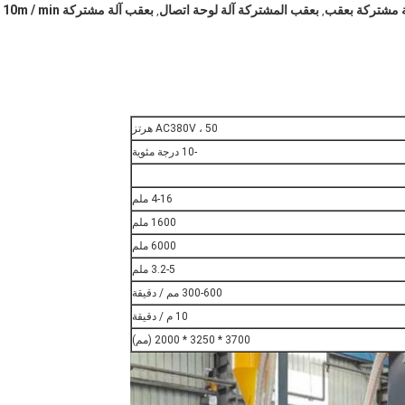
بعقب المشتركة آلة لوحة اتصال
بعقب آلة مشتركة 10m / min
,
,
AC380V ، 50 هرتز
-10 درجة مئوية
4-16 ملم
1600 ملم
6000 ملم
3.2-5 ملم
300-600 مم / دقيقة
10 م / دقيقة
3700 * 3250 * 2000 (مم)