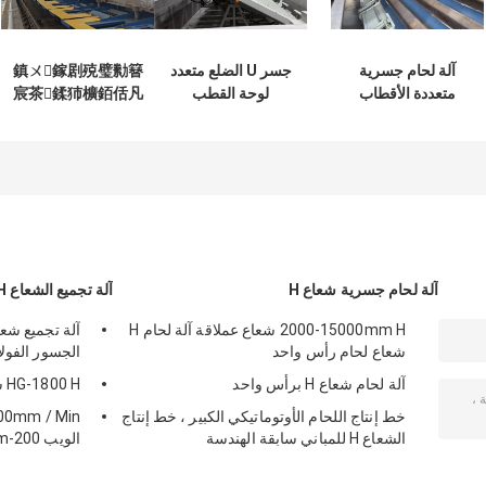
آلة لحام جسرية
جسر U الضلع متعدد
鎮ㄨ鎵剧殑璧勬簮
متعددة الأقطاب
لوحة القطب
宸茶鍒犻櫎銆佸凡
الكهربائية عنصر لوحة
الكهربائي آلة لحام
鏇村悕鎴栨殏鏃朵
جسر U ضلع
الغاز درع
笉鍙敤銆
آلة لحام جسرية شعاع H
آلة تجميع الشعاع H
2000-15000mm H شعاع عملاقة آلة لحام H
شعاع لحام رأس واحد
الجسور الفولا
آلة لحام شعاع H برأس واحد
HG-1800 H سماكة خط إنتاج الشعاع 6-32mm
خط إنتاج اللحام الأوتوماتيكي الكبير ، خط إنتاج
الشعاع H للمباني سابقة الهندسة
الويب 200-1500mm