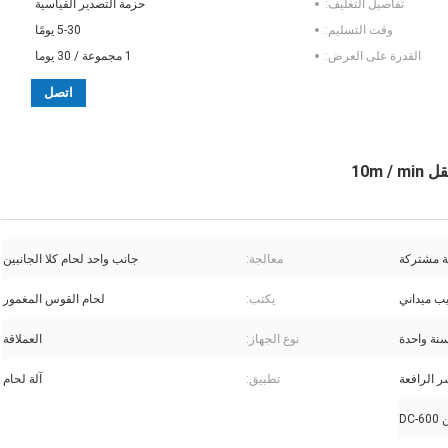
تفاصيل التغليف:
حزمة التصدير القياسية
وقت التسليم:
5-30 يومًا
القدرة على العرض:
1 مجموعة / 30 يوما
اتصل
ة مشتركة
معالجة:
جانب واحد لحام كلا الجانبين
يب ميداني
يكتب:
لحام القوس المغمور
نة واحدة
نوع الجهاز:
العملاقة
ر الرافعة
تطبيق:
آلة لحام
DC-